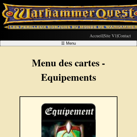
Accueil
|
Site V1
|
Contact
☰
Menu
Menu des cartes -
Equipements