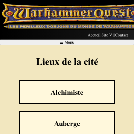
Accueil
|
Site V1
|
Contact
☰
Menu
Lieux de la cité
Alchimiste
Auberge