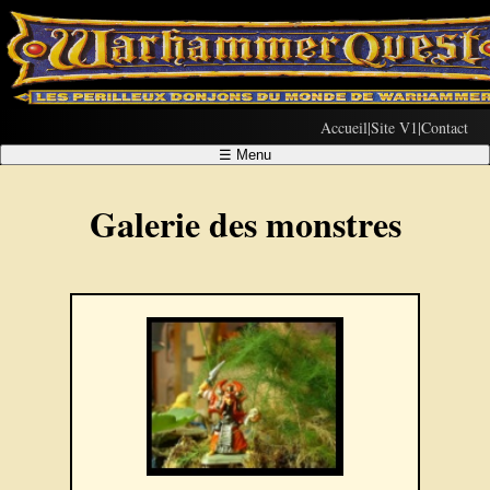
Accueil
|
Site V1
|
Contact
☰
Menu
Galerie des monstres