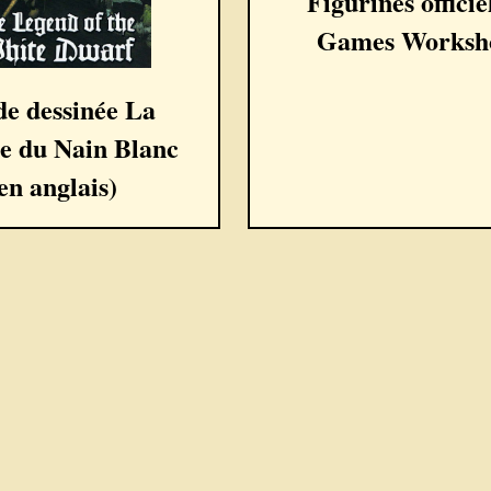
Figurines officie
Games Worksh
e dessinée La
e du Nain Blanc
en anglais)