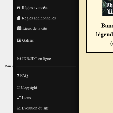
📕 Règles avancées
📙 Règles additionnelles
Band
🏙️ Lieux de la cité
légend
🖼️ Galerie
(
🎲 JDR/JDT en ligne
☰
Menu
❓ FAQ
© Copyright
🔗 Liens
📈 Évolution du site