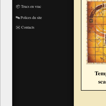
📦 Trucs en vrac
🔤 Polices du site
✉️ Contacts
Tem
sc