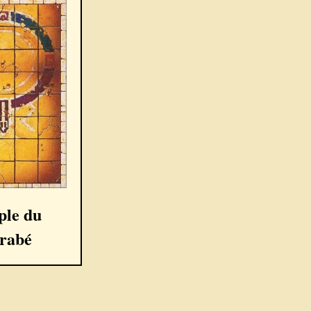
ple du
arabé