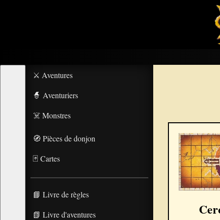
⚔️ Aventures
🧙 Aventuriers
☠️ Monstres
🧭 Pièces de donjon
🃏 Cartes
📘 Livre de règles
Cer
📗 Livre d'aventures