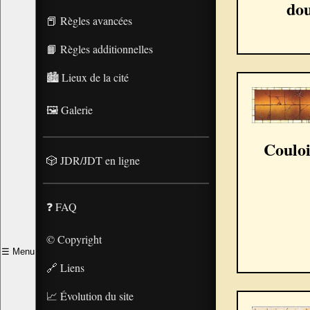
do
📕 Règles avancées
📙 Règles additionnelles
🏙️ Lieux de la cité
🖼️ Galerie
Couloi
🎲 JDR/JDT en ligne
❓ FAQ
© Copyright
☰
Menu
🔗 Liens
📈 Évolution du site