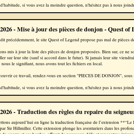
habitude, si vous avez la moindre question, n'hésitez pas à nous joindre
/2026 - Mise à jour des pièces de donjon - Quest of
it précédemment, le site Quest of Legend propose pas mal de pièces de
ns mis à jour la liste des pièces de donjon proposées. Bien sur, ce ne son
ller sur leur site (sauf si accord dans le futur). Si jamais leur site viendr
nous le signifiant, nous avons tout les fichiers en local.
couvrir ce travail, rendez-vous en section "PIECES DE DONJON", sous 
habitude, si vous avez la moindre question, n'hésitez pas à nous joindre
/2026 - Traduction des règles du repaire du seigne
ttons aujourd’hui en ligne la traduction française de l’extension **
 par Sir Hillmiller. Cette extension plonge les aventuriers dans les prof