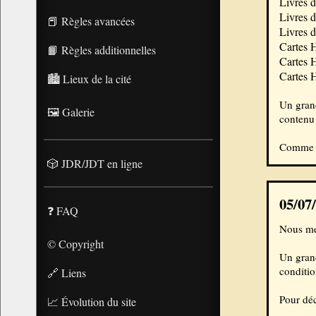
Livres d
Livres d
📕 Règles avancées
Livres d
Cartes 
📙 Règles additionnelles
Cartes 
Cartes 
🏙️ Lieux de la cité
Un gran
🖼️ Galerie
contenu 
Comme d'
🎲 JDR/JDT en ligne
05/07/
❓ FAQ
Nous met
© Copyright
Un grand
conditio
🔗 Liens
Pour déc
📈 Évolution du site