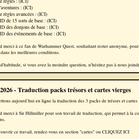
e règles :
(ICI)
'aventures :
(ICI)
e règles avancées :
(ICI)
HD de 15 sorts de base :
(ICI)
HD des donjons de base :
(ICI)
HD des évènements de base :
(ICI)
d merci à ce fan de Warhammer Quest, souhaitant rester anonyme, pour 
dans les meilleures conditions.
habitude, si vous avez la moindre question, n'hésitez pas à nous joindre
2026 - Traduction packs trésors et cartes vierges
tons aujourd’hui en ligne la traduction des 3 packs de trésors et cartes
 merci à Sir Hillmiller pour son travail de traduction, qui permet à la
ns.
ouvrir ce travail, rendez-vous en section "cartes" ou
CLIQUEZ ICI