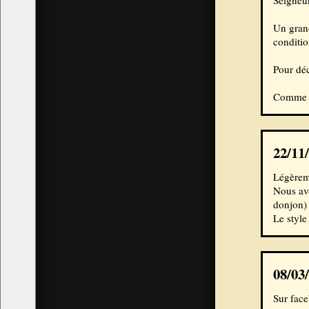
Seigneur
Un grand
conditio
Pour déc
Comme d'
22/11
Légèrem
Nous avo
donjon) 
Le style
08/03
Sur face