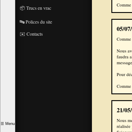
Comme d'
📦 Trucs en vrac
🔤 Polices du site
05/07
✉️ Contacts
Comme d
Nous avo
faudra a
message 
Pour dé
Comme d'
21/05
Nous me
☰
Menu
réalisée