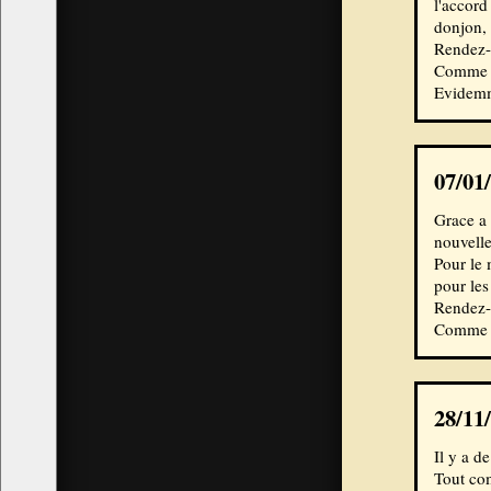
l'accord
donjon, 
Rendez-
Comme d'
Evidemme
07/01
Grace a 
nouvelle
Pour le 
pour les
Rendez-
Comme d'
28/11
Il y a d
Tout com