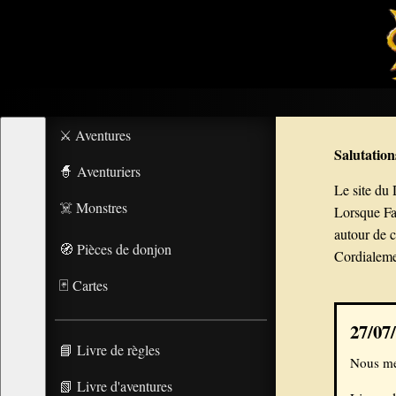
⚔️ Aventures
Salutation
🧙 Aventuriers
Le site du
☠️ Monstres
Lorsque Fan
autour de c
🧭 Pièces de donjon
Cordialeme
🃏 Cartes
27/07/
📘 Livre de règles
Nous met
📗 Livre d'aventures