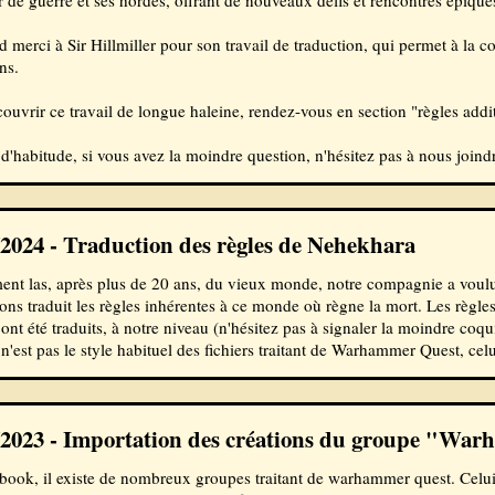
 de guerre et ses hordes, offrant de nouveaux défis et rencontres épique
 merci à Sir Hillmiller pour son travail de traduction, qui permet à la
ns.
ouvrir ce travail de longue haleine, rendez-vous en section "règles add
habitude, si vous avez la moindre question, n'hésitez pas à nous joindre
/2024 - Traduction des règles de Nehekhara
ent las, après plus de 20 ans, du vieux monde, notre compagnie a voul
ns traduit les règles inhérentes à ce monde où règne la mort. Les règles 
ont été traduits, à notre niveau (n'hésitez pas à signaler la moindre coqui
 n'est pas le style habituel des fichiers traitant de Warhammer Quest, celui
/2023 - Importation des créations du groupe "W
book, il existe de nombreux groupes traitant de warhammer quest. Celui