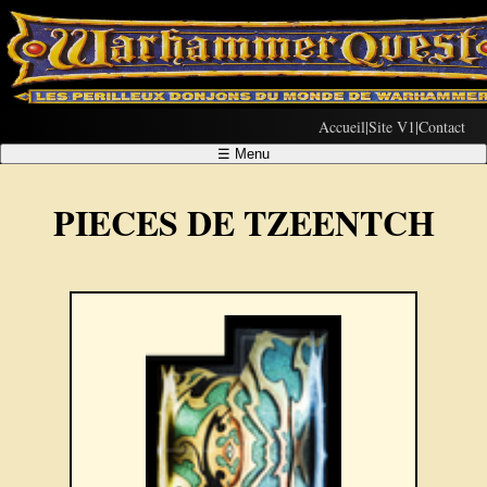
Accueil
|
Site V1
|
Contact
☰
Menu
PIECES DE TZEENTCH